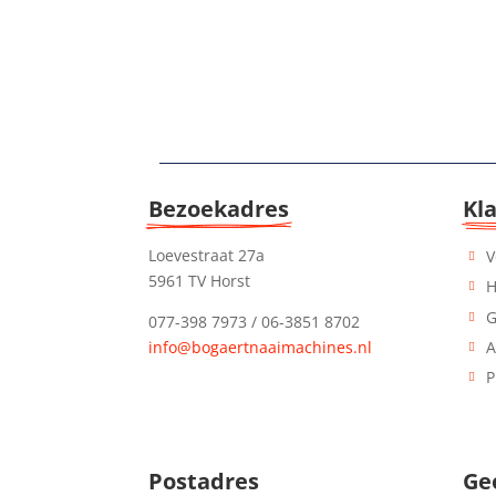
Bezoekadres
Kl
Loevestraat 27a
V
5961 TV Horst
H
G
077-398 7973 / 06-3851 8702
info@bogaertnaaimachines.nl
A
P
Postadres
Ge