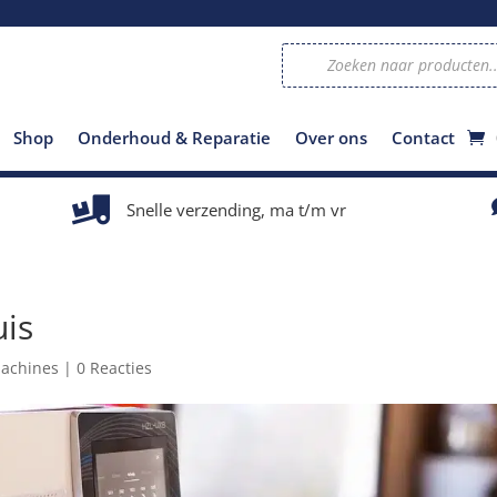
Producten
zoeken
Shop
Onderhoud & Reparatie
Over ons
Contact

Snelle verzending, ma t/m vr
uis
achines
|
0 Reacties