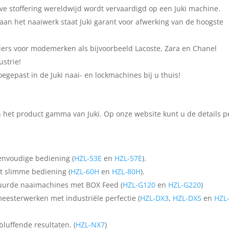
ive stoffering wereldwijd wordt vervaardigd op een Juki machine.
 aan het naaiwerk staat Juki garant voor afwerking van de hoogste
iers voor modemerken als bijvoorbeeld Lacoste, Zara en Chanel
strie!
egepast in de Juki naai- en lockmachines bij u thuis!
 het product gamma van Juki. Op onze website kunt u de details p
eenvoudige bediening (
HZL-53E
en
HZL-57E
).
t slimme bediening (
HZL-60H
en
HZL-80H
).
tuurde naaimachines met BOX Feed (
HZL-G120
en
HZL-G220
)
meesterwerken met industriële perfectie (
HZL-DX3
,
HZL-DX5
en
HZL
luffende resultaten. (
HZL-NX7
)