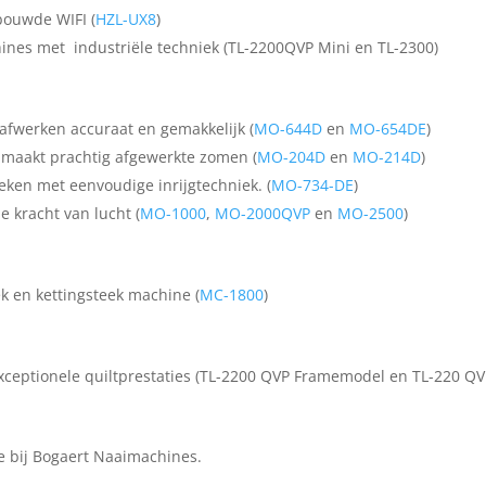
bouwde WIFI (
HZL-UX8
)
chines met industriële techniek (TL-2200QVP Mini en TL-2300)
afwerken accuraat en gemakkelijk (
MO-644D
en
MO-654DE
)
k maakt prachtig afgewerkte zomen (
MO-204D
en
MO-214D
)
eken met eenvoudige inrijgtechniek. (
MO-734-DE
)
e kracht van lucht (
MO-1000
,
MO-2000QVP
en
MO-2500
)
k en kettingsteek machine (
MC-1800
)
xceptionele quiltprestaties (TL-2200 QVP Framemodel en TL-220 Q
ne bij Bogaert Naaimachines.