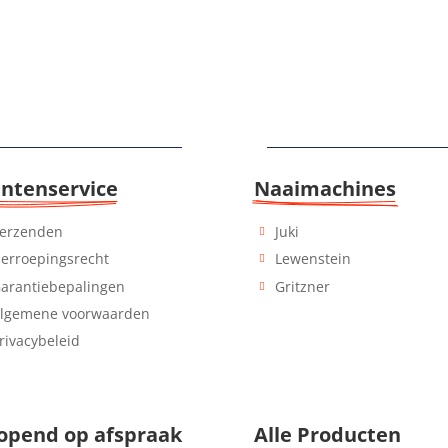
antenservice
Naaimachines
erzenden
Juki
erroepingsrecht
Lewenstein
arantiebepalingen
Gritzner
lgemene voorwaarden
rivacybeleid
opend 
op afspraak
Alle 
Producten