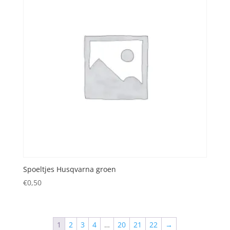
Spoeltjes Husqvarna groen
€
0,50
1
2
3
4
…
20
21
22
→