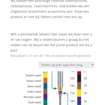
Wij bieden een prachtige collectie naaimachines,
lockmachines, covermachines. Ook bieden wij een
uitgebreid assortiment accessoires aan. Staat een
product er niet bij? Neem contact met ons op.
Wilt u persoonlijk advies? Dan staan wij klaar voor u
en uw vragen. Wij u ondersteunen u graag bij het
maken van de keuze van het juiste product dat bij u
past.
Gesortee
Resultaat 1–9 van de 190 resultaten wordt getoond
op
prijs:
laag
naar
hoog