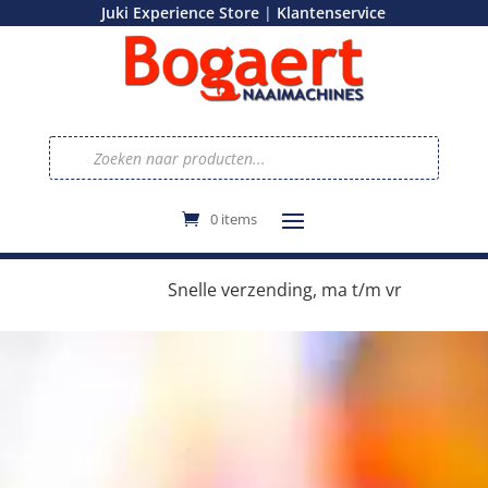
|
Juki Experience Store
Klantenservice
Producten
zoeken
0 items
e
Snelle verzending, ma t/m vr