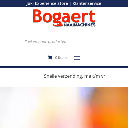
|
Juki Experience Store
Klantenservice
Producten
zoeken
0 items
e
Snelle verzending, ma t/m vr