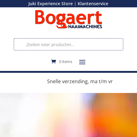
|
Juki Experience Store
Klantenservice
Producten
zoeken
0 items
e
Snelle verzending, ma t/m vr