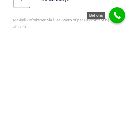
aantal
Bel ons
Makkelijk afrekenen via iDeal/Wero of per PIN/contant bij
afhalen
SKU:
P-21647
Categorie:
Diversen
Actuele voorraad
Onderhoud & Reparatie op afspraak
Tips & Trucs voor zelfservice
Vragen? Bel 077-398 7973
Beschrijving
Voetpedaal voor Pfaff machines voor de 11,
200, 800 en 900 serie.