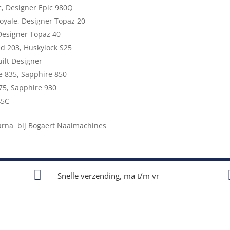
c, Designer Epic 980Q
oyale, Designer Topaz 20
Designer Topaz 40
d 203, Huskylock S25
ilt Designer
e 835, Sapphire 850
75, Sapphire 930
45C
arna bij Bogaert Naaimachines

Snelle verzending, ma t/m vr