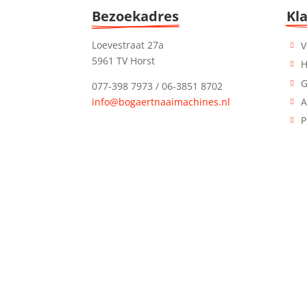
Bezoekadres
Kl
Loevestraat 27a
V
5961 TV Horst
H
G
077-398 7973 / 06-3851 8702
info@bogaertnaaimachines.nl
A
P
Postadres
Ge
Americaanseweg 13
Wij 
5961 GN Horst
tot 
wij 
KvK: 59552867
alle
BTW: NL001841437B75
geve
IBAN: NL15 INGB 0116 7730 06