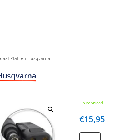
daal Pfaff en Husqvarna
 Husqvarna
Op voorraad
€
15,95
Kabel