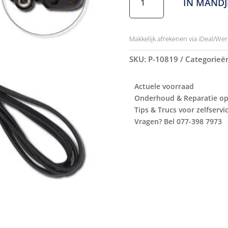
IN MANDJ
voetpedaal
Pfaff
en
Makkelijk afrekenen via iDeal/Wer
Husqvarna
aantal
SKU:
P-10819
Categorieë
Actuele voorraad
Onderhoud & Reparatie op
Tips & Trucs voor zelfservi
Vragen? Bel 077-398 7973