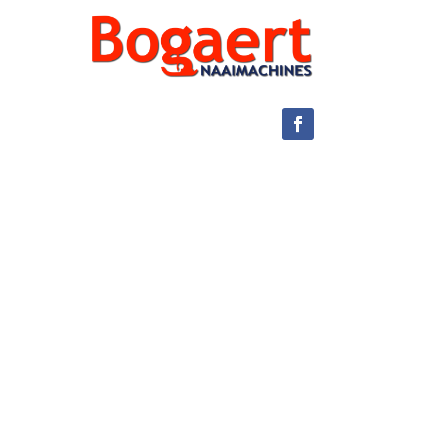
Juki Experience Store
Méér dan alleen naaimachines