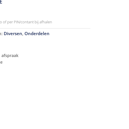
E
o of per PIN/contant bij afhalen
n:
Diversen
,
Onderdelen
 afspraak
ce