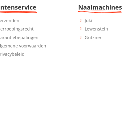
antenservice
Naaimachines
erzenden
Juki
erroepingsrecht
Lewenstein
arantiebepalingen
Gritzner
lgemene voorwaarden
rivacybeleid
opend 
op afspraak
Alle 
Producten
willen u zo gericht mogelijk
Naalden, lampjes, spoeltjes,
dienst zijn. Derhalve werken
garens en nog véél meer.
op afspraak zodat wij dan ook
 aandacht aan u kunnen
n.