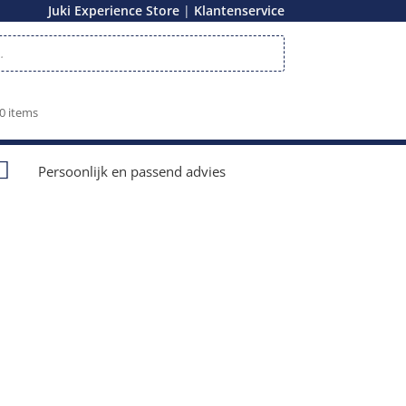
|
Juki Experience Store
Klantenservice
0 items

Persoonlijk en passend advies