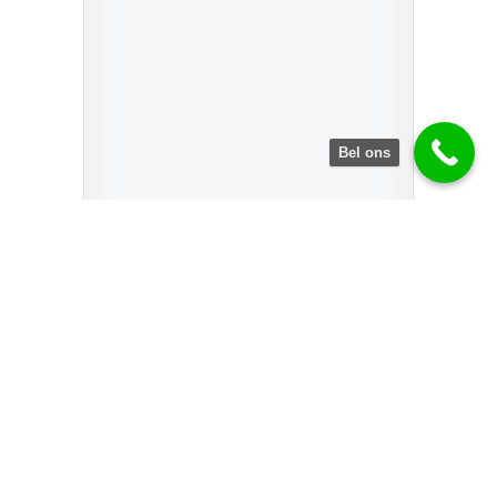
Bel ons
De machine is snel en eenvoudig in
te rijgen door de
accurate
draadgeleiders
en de
draadhevel
met gleuf
.
Zware materialen naaien