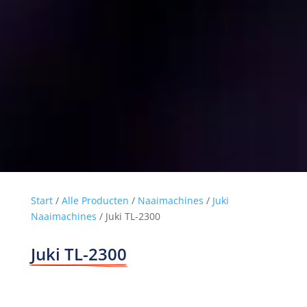
Start
/
Alle Producten
/
Naaimachines
/
Juki
Naaimachines
/ Juki TL-2300
Juki TL-2300