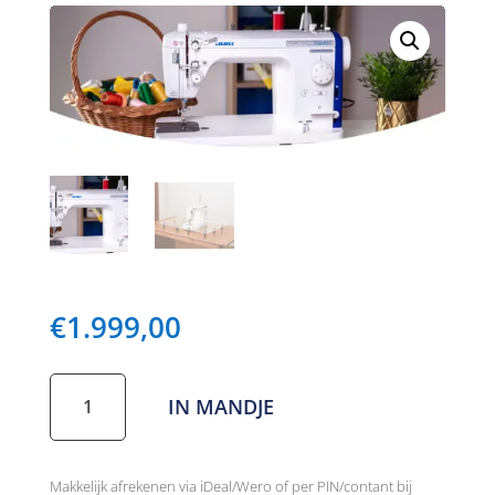
€
1.999,00
Juki
IN MANDJE
TL-
2300
aantal
Makkelijk afrekenen via iDeal/Wero of per PIN/contant bij