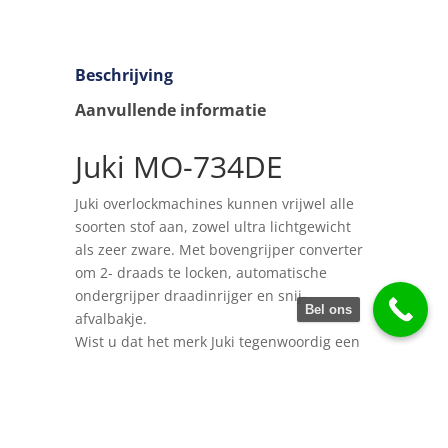
Beschrijving
Aanvullende informatie
Juki MO-734DE
Juki overlockmachines kunnen vrijwel alle
soorten stof aan, zowel ultra lichtgewicht
als zeer zware. Met bovengrijper converter
om 2- draads te locken, automatische
ondergrijper draadinrijger en snij-
Bel ons
afvalbakje.
Wist u dat het merk Juki tegenwoordig een
grote speler is geworden tussen merken als
Pfaff, Bernina, Janome, Huskvarna, Gritzner
en Brother?
Automatische naaldinrijger