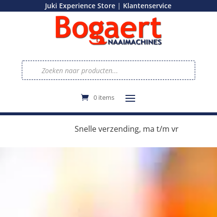
|
Juki Experience Store
Klantenservice
Producten
zoeken
0 items
e
Snelle verzending, ma t/m vr