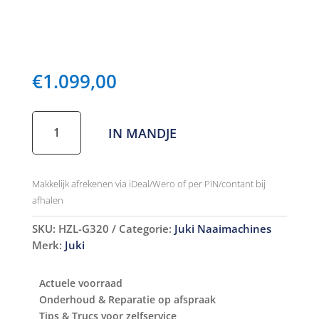
€
1.099,00
Juki
IN MANDJE
HZL-
G320
aantal
Makkelijk afrekenen via iDeal/Wero of per PIN/contant bij
afhalen
SKU:
HZL-G320
Categorie:
Juki Naaimachines
Merk:
Juki
Actuele voorraad
Onderhoud & Reparatie op afspraak
Tips & Trucs voor zelfservice