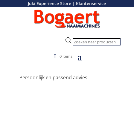
|
Juki Experience Store
Klantenservice
Officiële Juki Experience Store
Producten
zoeken
Snelle verzending, ma t/m vr
0 items
Persoonlijk en passend advies