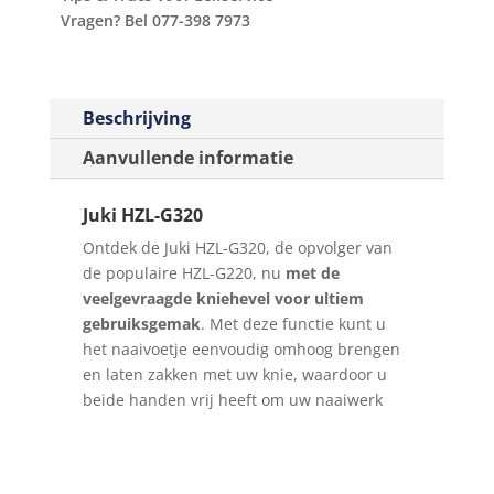
Vragen? Bel 077-398 7973
Beschrijving
Aanvullende informatie
Juki HZL-G320
Ontdek de Juki HZL-G320, de opvolger van
de populaire HZL-G220, nu
met de
veelgevraagde kniehevel voor ultiem
gebruiksgemak
. Met deze functie kunt u
het naaivoetje eenvoudig omhoog brengen
en laten zakken met uw knie, waardoor u
beide handen vrij heeft om uw naaiwerk
nauwkeurig te positioneren.
De Juki HZL-G serie staat bekend om zijn
complete en c
omputergestuurde