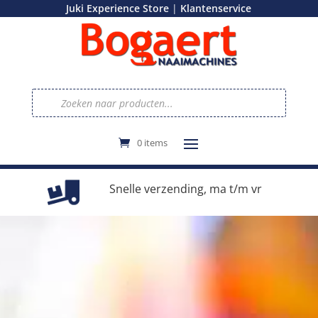
|
Juki Experience Store
Klantenservice
Producten
zoeken
0 items
e
Snelle verzending, ma t/m vr