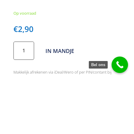
Op voorraad
€
2,90
Gloeilamp
IN MANDJE
6V-
4W
Bajonet
Bel ons
(Bernina)
Makkelijk afrekenen via iDeal/Wero of per PIN/contant bij
aantal
afhalen
SKU:
P-001272
Categorie:
Lampjes
Actuele voorraad
Onderhoud & Reparatie op afspraak
Tips & Trucs voor zelfservice
Vragen? Bel 077-398 7973