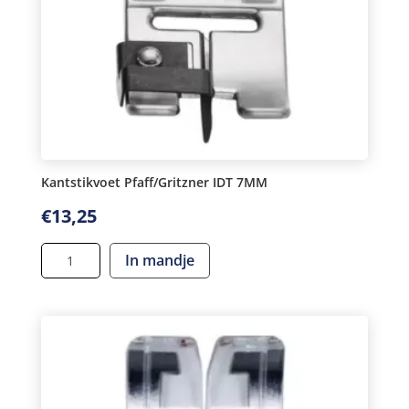
Kantstikvoet Pfaff/Gritzner IDT 7MM
€
13,25
Kantstikvoet
In mandje
Pfaff/Gritzner
IDT
7MM
aantal