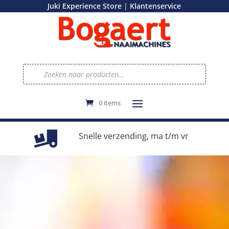
|
Juki Experience Store
Klantenservice
Producten
zoeken
0 items
e
Snelle verzending, ma t/m vr