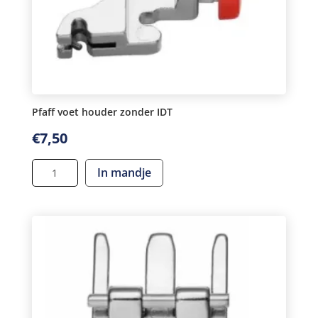
Pfaff voet houder zonder IDT
€
7,50
Pfaff
In mandje
voet
houder
zonder
IDT
aantal