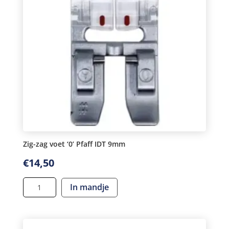
Zig-zag voet ‘0’ Pfaff IDT 9mm
€
14,50
Zig-
In mandje
zag
voet
'0'