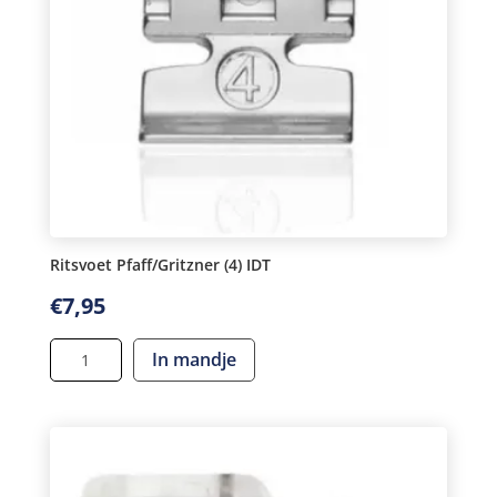
Ritsvoet Pfaff/Gritzner (4) IDT
€
7,95
Ritsvoet
In mandje
Pfaff/Gritzner
(4)
IDT
aantal