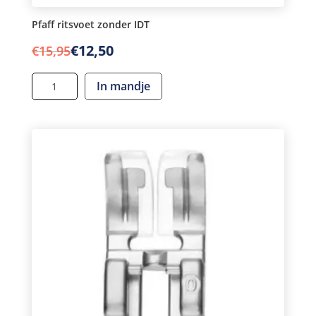
Pfaff ritsvoet zonder IDT
Oorspronkelijke
Huidige
€
12,50
€
15,95
prijs
prijs
Pfaff
was:
is:
In mandje
ritsvoet
€15,95.
€12,50.
zonder
IDT
aantal