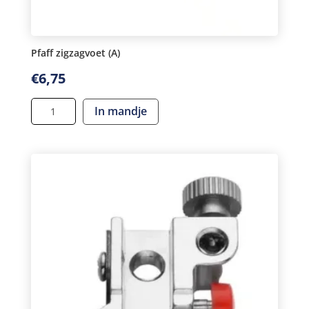
Pfaff zigzagvoet (A)
€
6,75
Pfaff
In mandje
zigzagvoet
(A)
aantal