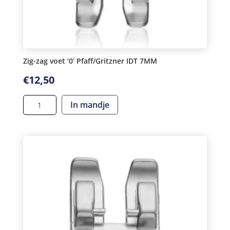
Zig-zag voet ‘0’ Pfaff/Gritzner IDT 7MM
€
12,50
Zig-
In mandje
zag
voet
'0'
Pfaff/Gritzner
IDT
7MM
aantal