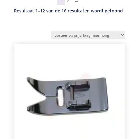
1
2
→
Gesort
Resultaat 1–12 van de 16 resultaten wordt getoond
op
prijs:
laag
naar
hoog