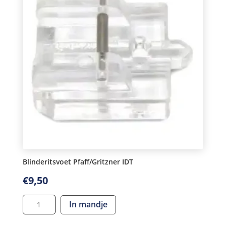
Blinderitsvoet Pfaff/Gritzner IDT
€
9,50
Blinderitsvoet
In mandje
Pfaff/Gritzner