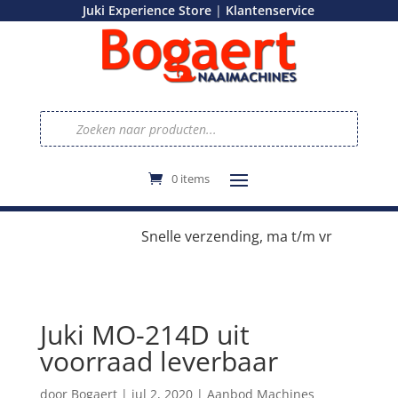
|
Juki Experience Store
Klantenservice
Producten
zoeken
0 items
e
Snelle verzending, ma t/m vr
Juki MO-214D uit
voorraad leverbaar
door
Bogaert
|
jul 2, 2020
|
Aanbod Machines